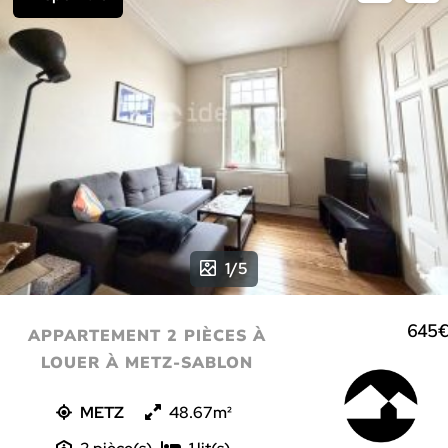
1/5
645€
APPARTEMENT 2 PIÈCES À
LOUER À METZ-SABLON
METZ
48.67