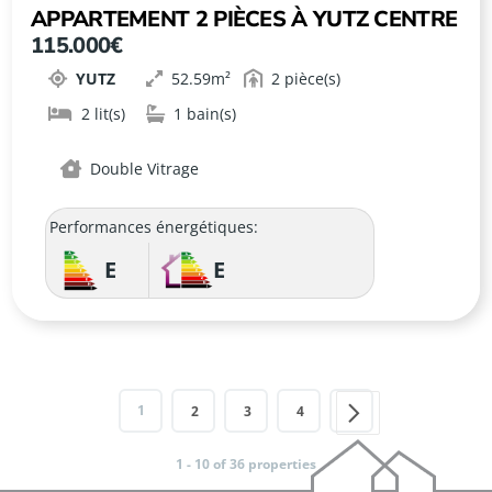
APPARTEMENT 2 PIÈCES À YUTZ CENTRE
115.000€
YUTZ
52.59
2
2
1
Double Vitrage
Performances énergétiques:
E
E
1
2
3
4
1 - 10 of 36 properties