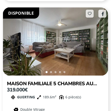
DISPONIBLE
MAISON FAMILIALE 5 CHAMBRES AU
319.000€
CALME D’UN VILLAGE PAISIBLE À
GUERTING
189.6
6
GUERTING
Double Vitrage