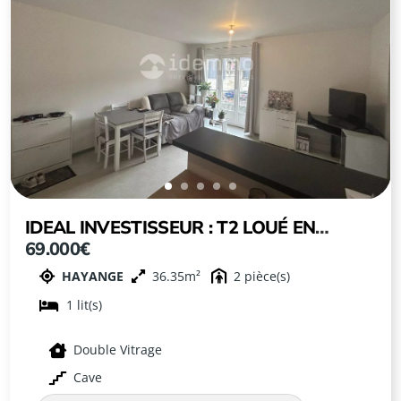
IDEAL INVESTISSEUR : T2 LOUÉ EN
69.000€
HYPER CENTRE D’HAYANGE :
HAYANGE
36.35
2
1
Double Vitrage
Cave