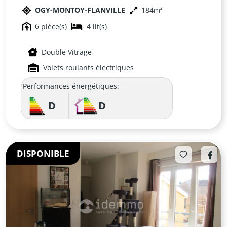
OGY-MONTOY-FLANVILLE
184
DE METZ ! À OGY-MONTOY-FLANVILLE
6
4
Double Vitrage
Volets roulants électriques
Performances énergétiques:
D
D
DISPONIBLE