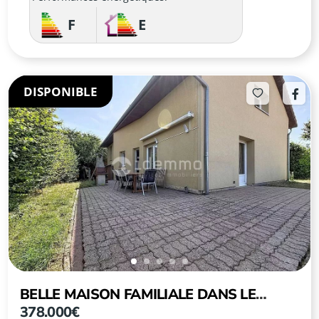
F
E
DISPONIBLE
BELLE MAISON FAMILIALE DANS LE
378.000€
PAISIBLE VILLAGE D’OGY À 5 MINUTES