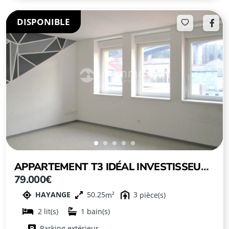
DISPONIBLE
APPARTEMENT T3 IDÉAL INVESTISSEURS
79.000€
AU CENTRE VILLE D’HAYANGE
HAYANGE
50.25
3
2
1
Parking extérieur