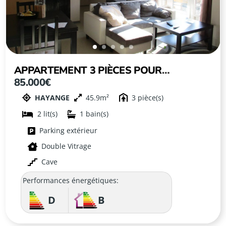
APPARTEMENT 3 PIÈCES POUR
85.000€
INVESTISSEMENT LOCATIF ! À HAYANGE
HAYANGE
45.9
3
2
1
Parking extérieur
Double Vitrage
Cave
Performances énergétiques:
D
B