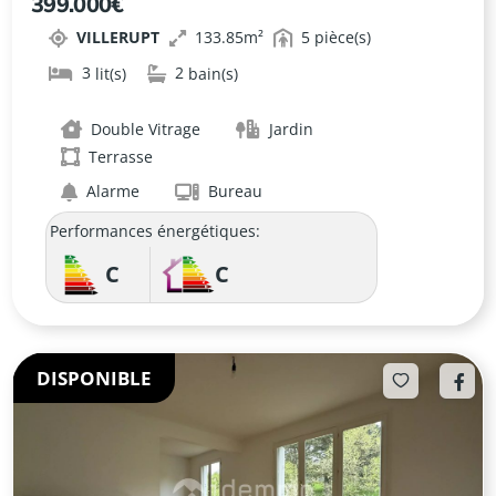
399.000€
JARDIN VILLERUPT
VILLERUPT
133.85
5
3
2
Double Vitrage
Jardin
Terrasse
Alarme
Bureau
Performances énergétiques:
C
C
DISPONIBLE