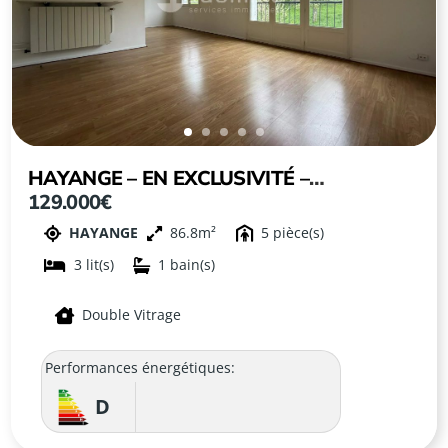
HAYANGE – EN EXCLUSIVITÉ –
129.000€
APPARTEMENT 5 PIÈCES AVEC GARAGE
HAYANGE
86.8
5
À HAYANGE
3
1
Double Vitrage
Performances énergétiques:
D