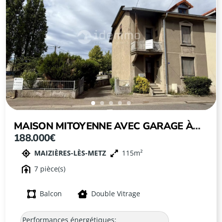
MAISON MITOYENNE AVEC GARAGE À
188.000€
PROXIMITÉ IMMÉDIATE DE LA GARE DE
MAIZIÈRES-LÈS-METZ
115
MAIZIÈRES-LÈS-METZ
7
Balcon
Double Vitrage
Performances énergétiques: