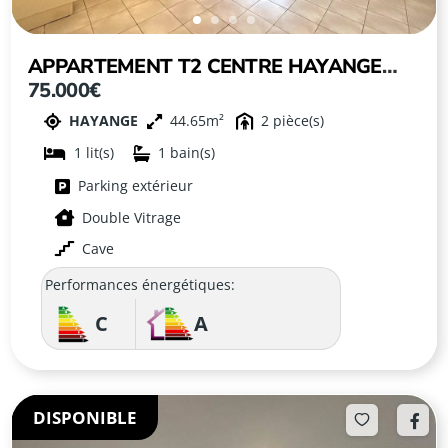
APPARTEMENT T2 CENTRE HAYANGE
75.000€
POUR INVESTISSEMENT LOCATIF !
HAYANGE
44.65
2
1
1
Parking extérieur
Double Vitrage
Cave
Performances énergétiques:
C
A
DISPONIBLE