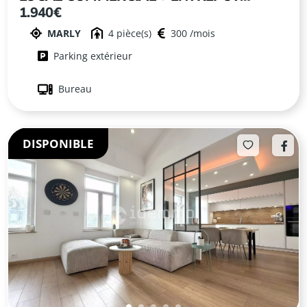
1.940€
MARLY
MARLY
4
300
Parking extérieur
Bureau
DISPONIBLE