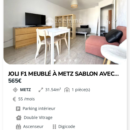
JOLI F1 MEUBLÉ À METZ SABLON AVEC
565€
PARKING PRIVATIF !
METZ
31.54
1
55
Parking intérieur
Double Vitrage
Ascenseur
Digicode