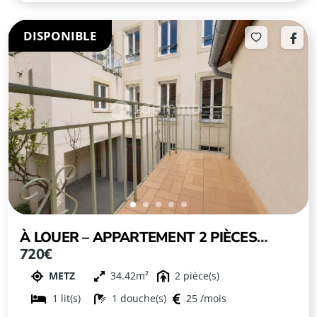
DISPONIBLE
À LOUER – APPARTEMENT 2 PIÈCES
720€
MEUBLÉ – METZ
METZ
34.42
2
1
1
25