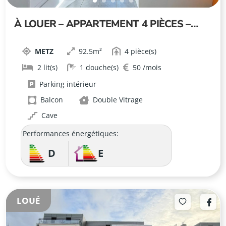
À LOUER – APPARTEMENT 4 PIÈCES –
METZ, RUE MOZART
METZ
92.5
4
2
1
50
Parking intérieur
Balcon
Double Vitrage
Cave
Performances énergétiques:
D
E
LOUÉ