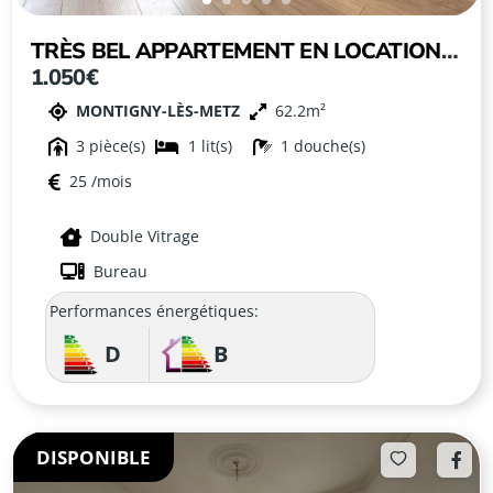
TRÈS BEL APPARTEMENT EN LOCATION
1.050€
MEUBLÉE À MONTIGNY-LES-METZ ! À
MONTIGNY-LÈS-METZ
62.2
MONTIGNY-LÈS-METZ
3
1
1
25
Double Vitrage
Bureau
Performances énergétiques:
D
B
DISPONIBLE