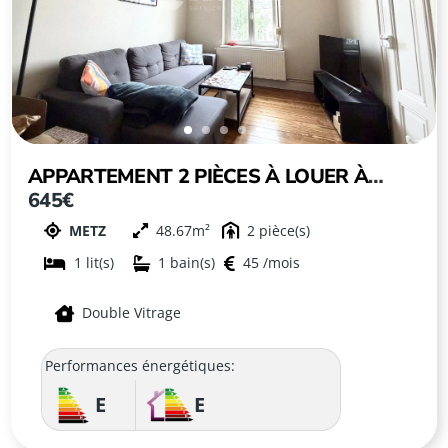
APPARTEMENT 2 PIÈCES À LOUER À
645€
METZ-SABLON
METZ
48.67
2
1
1
45
Double Vitrage
Performances énergétiques:
E
E