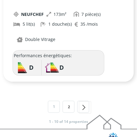
À NEUFCHEF
NEUFCHEF
173
7
5
1
35
Double Vitrage
Performances énergétiques:
D
D
1
2
1 - 10 of 14 properties