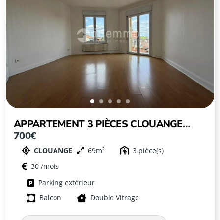
APPARTEMENT 3 PIÈCES CLOUANGE
700€
AVEC PARKING
CLOUANGE
69
3
30
Parking extérieur
Balcon
Double Vitrage