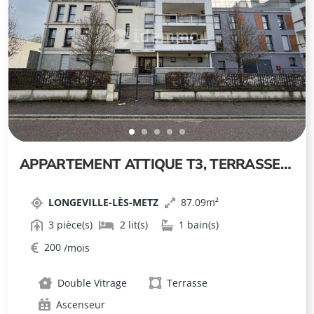
APPARTEMENT ATTIQUE T3, TERRASSES,
GARAGES – LONGEVILLE-LÈS-METZ
LONGEVILLE-LÈS-METZ
87.09
3
2
1
200
Double Vitrage
Terrasse
Ascenseur