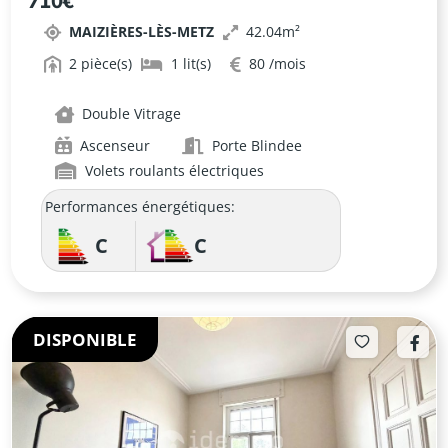
710€
ÉTAGE AVEC TERRASSE ET ASCENSEUR
MAIZIÈRES-LÈS-METZ
42.04
À MAIZIÈRES-LÈS-METZ
2
1
80
Double Vitrage
Ascenseur
Porte Blindee
Volets roulants électriques
Performances énergétiques:
C
C
DISPONIBLE