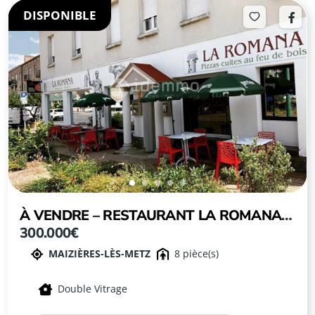
DISPONIBLE
À VENDRE – RESTAURANT LA ROMANA –
300.000€
MAIZIÈRES-LÈS-METZ
MAIZIÈRES-LÈS-METZ
8
Double Vitrage