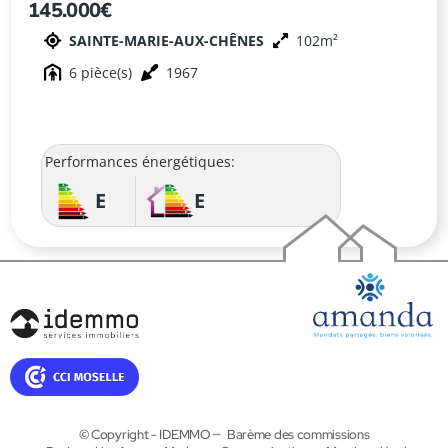
145.000€
PROFESSIONNEL OU PROJET HABITATION
SAINTE-MARIE-AUX-CHÊNES
102
– SAINTE-MARIE-AUX-CHÊNES
6
1967
Performances énergétiques:
E
E
© Copyright - IDEMMO
Barème des commissions